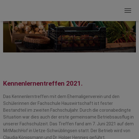
N
A
V
I
G
A
T
I
O
N
U
M
Kennenlernentreffen 2021.
S
C
Das Kennenlerntreffen mit dem Ehemaligenverein und den
H
Schülerinnen der Fachschule Hauswirtschaft ist fester
A
L
Bestandteil im zweiten Fachschuljahr. Durch die coronabedingte
T
Situation war dies auch der erste gemeinsame Betriebsausflug in
E
unserer Fachschulzeit. Das Treffen fand am 7. Juni 2021 auf dem
N
MitMachHof in Uetze-Schwüblingsen statt. Der Betrieb wird von
Claudia Königsmann und Dr. Holger Hennies geführt.