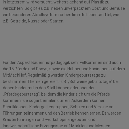
In letzterem wird versucht, weitest-gehend auf Plastik zu
verzichten. So gibt es z.B. neben unverpacktem Obst und Gemüse
ein besonderes Abfüllsystem für bestimmte Lebensmittel, wie
z.B. Getreide, Nüsse oder Saaten.
Für den Aspekt Bauernhofpädagogik sehr willkommen sind auch
die 15 Pferde und Ponys, sowie die Hühner und Kaninchen auf dem
MitMachHof. Regelmäßig werden Kindergeburtstage zu
bestimmten Themen gefeiert, z.B. „Schweinegeburtstage“ bei
denen Kinder mit in den Stall können oder aber der
„Pferdegeburtstag“, bei dem die Kinder sich um die Pferde
kümmern, sie sogar bemalen dürfen. Außerdem können
Schulklassen, Kindergartengruppen, Schulen und Vereine an
Führungen teilnehmen und den Betrieb kennenlernen. Es werden
Kräuterführungen und -workshops angeboten und
landwirtschaftliche Erzeugnisse auf Märkten und Messen