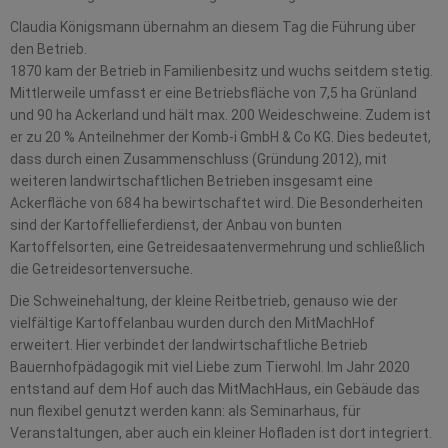
Claudia Königsmann übernahm an diesem Tag die Führung über
den Betrieb.
1870 kam der Betrieb in Familienbesitz und wuchs seitdem stetig.
Mittlerweile umfasst er eine Betriebsfläche von 7,5 ha Grünland
und 90 ha Ackerland und hält max. 200 Weideschweine. Zudem ist
er zu 20 % Anteilnehmer der Komb-i GmbH & Co KG. Dies bedeutet,
dass durch einen Zusammenschluss (Gründung 2012), mit
weiteren landwirtschaftlichen Betrieben insgesamt eine
Ackerfläche von 684 ha bewirtschaftet wird. Die Besonderheiten
sind der Kartoffellieferdienst, der Anbau von bunten
Kartoffelsorten, eine Getreidesaatenvermehrung und schließlich
die Getreidesortenversuche.
Die Schweinehaltung, der kleine Reitbetrieb, genauso wie der
vielfältige Kartoffelanbau wurden durch den MitMachHof
erweitert. Hier verbindet der landwirtschaftliche Betrieb
Bauernhofpädagogik mit viel Liebe zum Tierwohl. Im Jahr 2020
entstand auf dem Hof auch das MitMachHaus, ein Gebäude das
nun flexibel genutzt werden kann: als Seminarhaus, für
Veranstaltungen, aber auch ein kleiner Hofladen ist dort integriert.