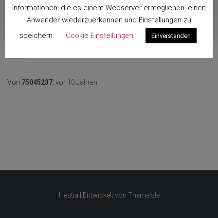
Informationen, die es einem Webserver ermöglichen, einen
Anwender wiederzuerkennen und Einstellungen zu
speichern.
Cookie Einstellungen
Einverstanden
SLIDER
.
Von
75045237
, vor
10 Jahren
Hestia | Entwickelt von
ThemeIsle